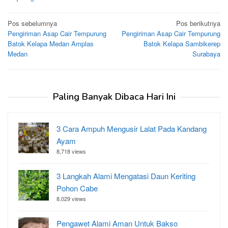
Navigasi
Pos sebelumnya
Pos berikutnya
Pengiriman Asap Cair Tempurung
Pengiriman Asap Cair Tempurung
pos
Batok Kelapa Medan Amplas
Batok Kelapa Sambikerep
Medan
Surabaya
Paling Banyak Dibaca Hari Ini
3 Cara Ampuh Mengusir Lalat Pada Kandang
Ayam
8,718 views
3 Langkah Alami Mengatasi Daun Keriting
Pohon Cabe
8,029 views
Pengawet Alami Aman Untuk Bakso