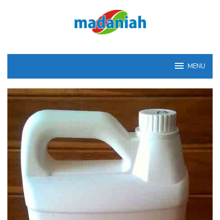
Loncat
ke
konten
MENU