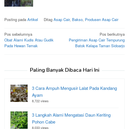
Posting pada
Artikel
Ditag
Asap Cair
,
Bakso
,
Produsen Asap Cair
Navigasi
Pos sebelumnya
Pos berikutnya
Obat Alami Kudis Atau Gudik
Pengiriman Asap Cair Tempurung
pos
Pada Hewan Ternak
Batok Kelapa Taman Sidoarjo
Paling Banyak Dibaca Hari Ini
3 Cara Ampuh Mengusir Lalat Pada Kandang
Ayam
8,722 views
3 Langkah Alami Mengatasi Daun Keriting
Pohon Cabe
8,033 views