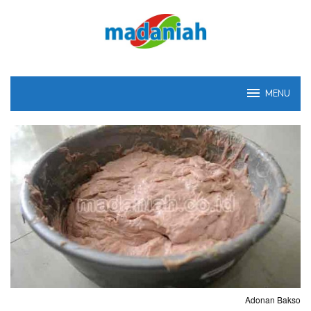
Loncat
ke
konten
MENU
Adonan Bakso