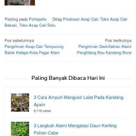
Posting pada
Portopolio
Ditag
Produsen Asap Cair
,
Toko Asap Cair
Bekasi
,
Toko Asap Cair Setu
Navigasi
Pos sebelumnya
Pos berikutnya
Pengiriman Asap Cair Tempurung
Pengiriman Desinfektan Alami
pos
Batok Kelapa Kota Pagar Alam
Penghilang Bau Kandang Bone
Paling Banyak Dibaca Hari Ini
3 Cara Ampuh Mengusir Lalat Pada Kandang
Ayam
8,718 views
3 Langkah Alami Mengatasi Daun Keriting
Pohon Cabe