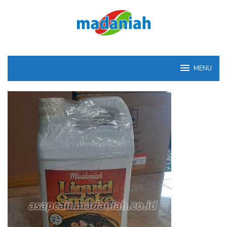
Loncat
ke
konten
MENU