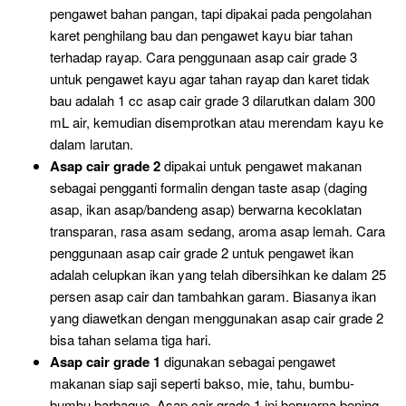
pengawet bahan pangan, tapi dipakai pada pengolahan
karet penghilang bau dan pengawet kayu biar tahan
terhadap rayap. Cara penggunaan asap cair grade 3
untuk pengawet kayu agar tahan rayap dan karet tidak
bau adalah 1 cc asap cair grade 3 dilarutkan dalam 300
mL air, kemudian disemprotkan atau merendam kayu ke
dalam larutan.
Asap cair grade 2
dipakai untuk pengawet makanan
sebagai pengganti formalin dengan taste asap (daging
asap, ikan asap/bandeng asap) berwarna kecoklatan
transparan, rasa asam sedang, aroma asap lemah. Cara
penggunaan asap cair grade 2 untuk pengawet ikan
adalah celupkan ikan yang telah dibersihkan ke dalam 25
persen asap cair dan tambahkan garam. Biasanya ikan
yang diawetkan dengan menggunakan asap cair grade 2
bisa tahan selama tiga hari.
Asap cair grade 1
digunakan sebagai pengawet
makanan siap saji seperti bakso, mie, tahu, bumbu-
bumbu barbaque. Asap cair grade 1 ini berwarna bening,