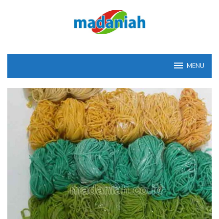
Loncat
ke
konten
MENU