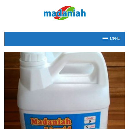
Loncat
ke
konten
MENU
Madaniah™