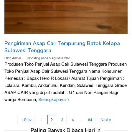
Pengiriman Asap Cair Tempurung Batok Kelapa
Sulawesi Tenggara
Oleh
Admin
Diposting pada
5 Agustus 2026
Produsen Toko Penjual Asap Cair Sulawesi Tenggara Produsen
Toko Penjual Asap Cair Sulawesi Tenggara Nama Konsumen
Pemesan : Bapak Hero R Lokasi / Alamat Tujuan Pengiriman :
Lolalara, Kambu, Andonuhu, Kendari, Sulawesi Tenggara Grade
ASAP CAIR yang di pilih adalah : G1 dan Non Pangan Bagi
warga Bombana,
Selengkapnya >
Prev
1
2
3
4
…
84
Next
Paling Banyak Dibaca Hari Ini