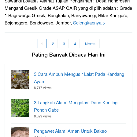
Suwandi Lokasi / Alamat Tujuan Pengiriman : Desa Hendrosari
Menganti Gresik Grade ASAP CAIR yang di pilih adalah : Grade
1 Bagi warga Gresik, Bangkalan, Banyuwangi, Blitar Kanigoro,
Bojonegoro, Bondowoso, Jember,
Selengkapnya >
1
2
3
4
Next
Paling Banyak Dibaca Hari Ini
3 Cara Ampuh Mengusir Lalat Pada Kandang
Ayam
8,717 views
3 Langkah Alami Mengatasi Daun Keriting
Pohon Cabe
8,029 views
Pengawet Alami Aman Untuk Bakso
7,185 views