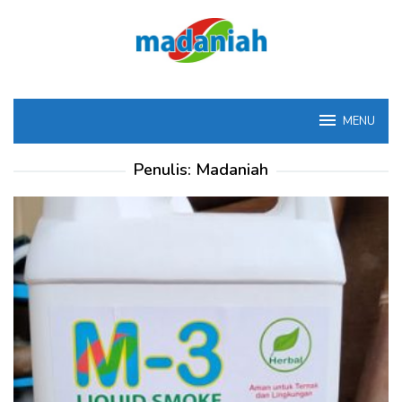
Loncat
ke
konten
MENU
Penulis:
Madaniah