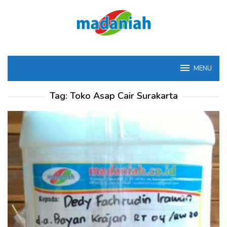
Loncat
ke
konten
MENU
Tag:
Toko Asap Cair Surakarta