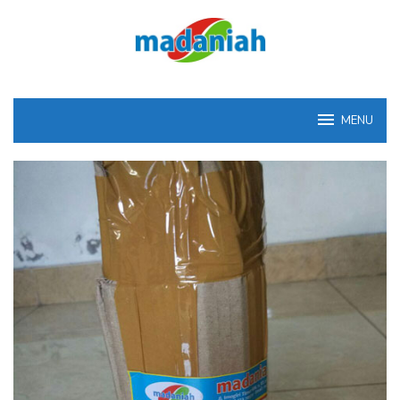
Loncat
ke
konten
MENU