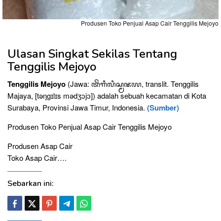
Produsen Toko Penjual Asap Cair Tenggilis Mejoyo
Ulasan Singkat Sekilas Tentang
Tenggilis Mejoyo
Tenggilis Mejoyo
(Jawa: ꦠꦼꦁꦒꦶꦭꦶꦱ꧀ꦩꦗꦪ, translit. Tenggilis
Majaya, [təŋgɪlɪs mədʒɔjɔ]) adalah sebuah kecamatan di Kota
Surabaya, Provinsi Jawa Timur, Indonesia.
(Sumber)
Produsen Toko Penjual Asap Cair Tenggilis Mejoyo
Produsen Asap Cair
Toko Asap Cair….
Sebarkan ini: