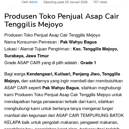
Oleh
Admin
Diposting pada
29 Januari 2026
707 views
Produsen Toko Penjual Asap Cair
Tenggilis Mejoyo
Produsen Toko Penjual Asap Cair Tenggilis Mejoyo
Nama Konsumen Pemesan :
Pak Wahyu Bagus
Lokasi / Alamat Tujuan Pengiriman :
Kec. Tenggilis Mejoyo,
Surabaya, Jawa Timur
Grade ASAP CAIR yang di pilih adalah :
Grade 1
Bagi warga
Kendangsari, Kutisari, Panjang Jiwo, Tenggilis
Mejoyo,
dan sekitarnya yang ingin membeli dan membutuhkan
ASAP CAIR seperti
Pak Wahyu Bagus
, silahkan meghubungi
kami Produsen Toko Penjual Asap Cair Tenggilis Mejoyo untuk
mendapatkan harga penawaran terbaik dari kami, silahkan
menghubungi kami untuk bertanya-tanya mengenai
fungsi
manfaat dan kegunaan
dari ASAP CAIR TEMPURUNG BATOK
KELAPA baik untuk pengolah makanan, pengawet makanan,
penghilang bau, pengolahan karet alam, berkonsultasi terlebih