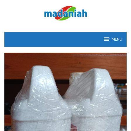
Loncat
ke
konten
MENU