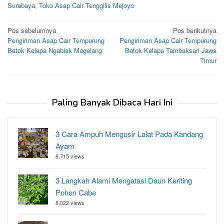
Surabaya
,
Toko Asap Cair Tenggilis Mejoyo
Navigasi
Pos sebelumnya
Pos berikutnya
Pengiriman Asap Cair Tempurung
Pengiriman Asap Cair Tempurung
pos
Batok Kelapa Ngablak Magelang
Batok Kelapa Tambaksari Jawa
Timur
Paling Banyak Dibaca Hari Ini
3 Cara Ampuh Mengusir Lalat Pada Kandang
Ayam
8,715 views
3 Langkah Alami Mengatasi Daun Keriting
Pohon Cabe
8,022 views