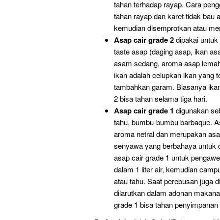
tahan terhadap rayap. Cara peng
tahan rayap dan karet tidak bau a
kemudian disemprotkan atau mer
Asap cair grade 2
dipakai untuk
taste asap (daging asap, ikan a
asam sedang, aroma asap lemah.
ikan adalah celupkan ikan yang t
tambahkan garam. Biasanya ika
2 bisa tahan selama tiga hari.
Asap cair grade 1
digunakan seb
tahu, bumbu-bumbu barbaque. Asa
aroma netral dan merupakan asap
senyawa yang berbahaya untuk 
asap cair grade 1 untuk pengawet
dalam 1 liter air, kemudian camp
atau tahu. Saat perebusan juga 
dilarutkan dalam adonan makan
grade 1 bisa tahan penyimpanan