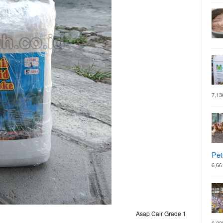
7,13
Pet
6,66
Asap Cair Grade 1