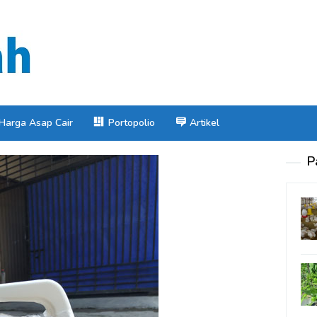
 Harga Asap Cair
Portopolio
Artikel
P