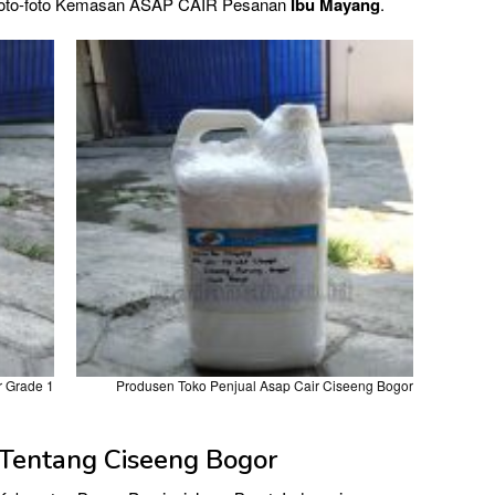
i foto-foto Kemasan ASAP CAIR Pesanan
Ibu Mayang
.
r Grade 1
Produsen Toko Penjual Asap Cair Ciseeng Bogor
 Tentang Ciseeng Bogor