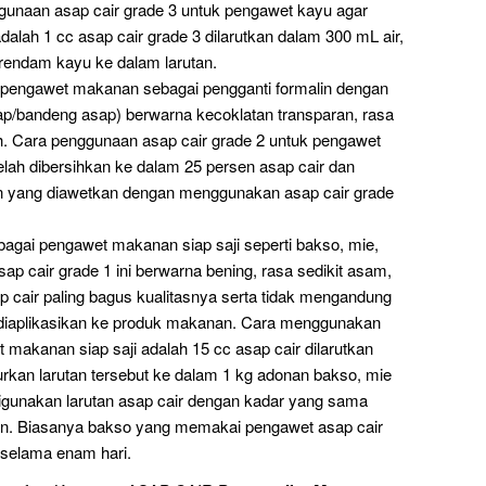
gunaan asap cair grade 3 untuk pengawet kayu agar
dalah 1 cc asap cair grade 3 dilarutkan dalam 300 mL air,
endam kayu ke dalam larutan.
 pengawet makanan sebagai pengganti formalin dengan
sap/bandeng asap) berwarna kecoklatan transparan, rasa
 Cara penggunaan asap cair grade 2 untuk pengawet
elah dibersihkan ke dalam 25 persen asap cair dan
n yang diawetkan dengan menggunakan asap cair grade
agai pengawet makanan siap saji seperti bakso, mie,
p cair grade 1 ini berwarna bening, rasa sedikit asam,
 cair paling bagus kualitasnya serta tidak mengandung
diaplikasikan ke produk makanan. Cara menggunakan
 makanan siap saji adalah 15 cc asap cair dilarutkan
urkan larutan tersebut ke dalam 1 kg adonan bakso, mie
digunakan larutan asap cair dengan kadar yang sama
an. Biasanya bakso yang memakai pengawet asap cair
 selama enam hari.