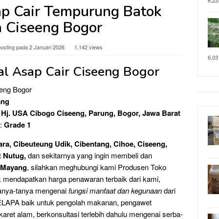
6,22
p Cair Tempurung Batok
 Ciseeng Bogor
posting pada
2 Januari 2026
1,142 views
6,03
al Asap Cair Ciseeng Bogor
eeng Bogor
ang
. Hj. USA Cibogo Ciseeng, Parung, Bogor, Jawa Barat
 :
Grade 1
a, Cibeuteung Udik, Cibentang, Cihoe, Ciseeng,
t Nutug,
dan sekitarnya yang ingin membeli dan
 Mayang
, silahkan meghubungi kami Produsen Toko
k mendapatkan harga penawaran terbaik dari kami,
tanya-tanya mengenai
fungsi manfaat dan kegunaan
dari
A baik untuk pengolah makanan, pengawet
aret alam, berkonsultasi terlebih dahulu mengenai serba-