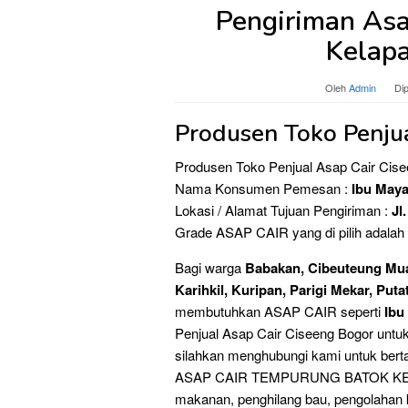
Pengiriman Asa
Kelapa
Oleh
Admin
Di
Produsen Toko Penju
Produsen Toko Penjual Asap Cair Cis
Nama Konsumen Pemesan :
Ibu May
Lokasi / Alamat Tujuan Pengiriman :
Jl
Grade ASAP CAIR yang di pilih adalah
Bagi warga
Babakan, Cibeuteung Muar
Karihkil, Kuripan, Parigi Mekar, Puta
membutuhkan ASAP CAIR seperti
Ibu
Penjual Asap Cair Ciseeng Bogor untu
silahkan menghubungi kami untuk ber
ASAP CAIR TEMPURUNG BATOK KELAP
makanan, penghilang bau, pengolahan k