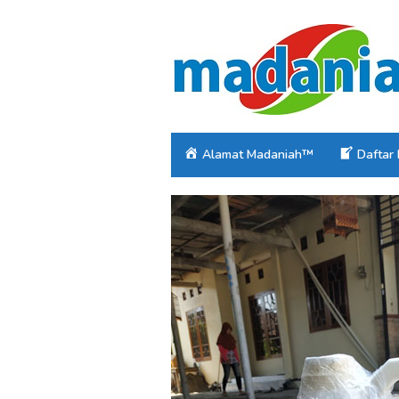
Loncat
ke
konten
Alamat Madaniah™
Daftar